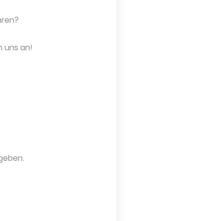
hren?
h uns an!
bgeben.