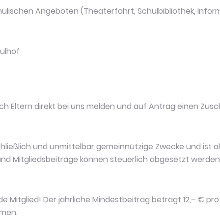
ulischen Angeboten (Theaterfahrt, Schulbibliothek, Info
hulhof
ch Eltern direkt bei uns melden und auf Antrag einen Zusc
chließlich und unmittelbar gemeinnützige Zwecke und ist a
nd Mitgliedsbeiträge können steuerlich abgesetzt werden
 Mitglied! Der jährliche Mindestbeitrag beträgt 12,– € pr
mmen.